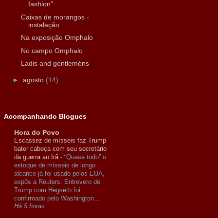
fashion"
Caixas de morangos -
instalação
Na exposição Omphalo
No campo Omphalo
Ladis and gentleméns
►
agosto
(14)
Acompanhando Blogues
Hora do Povo
Escassez de mísseis faz Trump
bater cabeça com seu secretário
da guerra ao Irã
-
“Quase todo” o
estoque de mísseis de longo
alcance já foi usado pelos EUA,
expôs a Reuters. Entrevero de
Trump com Hegseth foi
confirmado pelo Washington...
Há 5 horas