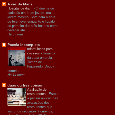
A vez da Maria
Hospital de dia II
-
O doente do
cadeirão um é um jovem, muito
jovem mesmo. Sorri para o ecrã
do telemóvel enquanto o líquido
do primeiro dos três frascos corre
devagar até ...
Há 5 horas
Poesia Incompleta
mindfulness para
coveiros
-
Sonetos
da casa amarela,
Tomaz de
Figueiredo, Douda
correria
Há 14 horas
duas ou três coisas
Avaliação de
restaurantes
-
Estou
a pensar aplicar, nas
avaliações dos
restaurantes que
visito, os seguintes 7 critérios,