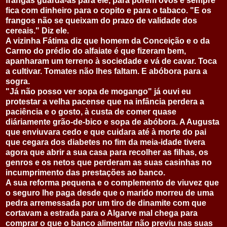
frangas guarda-as para ele, para porem ovos e sempre
fica com dinheiro para o copito e para o tabaco. "E os
frangos não se queixam do prazo de validade dos
cereais." Diz ele.
A vizinha Fátima diz que homem da Conceição e o da
Carmo do prédio do alfaiate é que fizeram bem,
apanharam um terreno à sociedade e vá de cavar. Toca
a cultivar. Tomates não lhes faltam. E abóbora para a
sogra.
"Já não posso ver sopa de mogango" já ouvi eu
protestar a velha pacense que na infância perdera a
paciência e o gosto, à custa de comer quase
diáriamente grão-de-bico e sopa de abóbora. A Augusta
que enviuvara cedo e que cuidara até à morte do pai
que cegara dos diabetes no fim da meia-idade tivera
agora que abrir a sua casa para recolher as filhas, os
genros e os netos que perderam as suas casinhas no
incumprimento das prestações ao banco.
A sua reforma pequena e o complemento de viuvez que
o seguro lhe paga desde que o marido morreu de uma
pedra arremessada por um tiro de dinamite com que
cortavam a estrada para o Algarve mal chega para
comprar o que o banco alimentar não previu nas suas