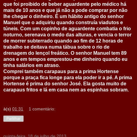
que foi proibido de beber aguardente pelo médico há
mais de 10 anos e que já não a pode comprar por não
lhe chegar o dinheiro. É um hábito antigo do senhor
Manuel que o adquiriu quando construía viadutos e
túneis. Com um copinho de aguardente combatia o frio
noturno, serenava o medo das alturas, e vencia o terror
de morrer subterrado quando ao fim de 12 horas de
trabalho se deitava numa tábua sobre o rio de
drenagem do lençol freático. O senhor Manuel tem 89
anos e em tempos emprestou-me dinheiro quando eu
tinha salários em atraso.
Comprei também carapaus para a prima Hortense
porque a praça fica longe para ela poder ir a pé. A prima
Hortense é prima do senhor José. Ela gosta muito de
carapaus fritos e lá em casa nem as espinhas sobram.
à(s)
01:31
1 comentário:
Partilhar
quinta-feira, 18 de julho de 2013