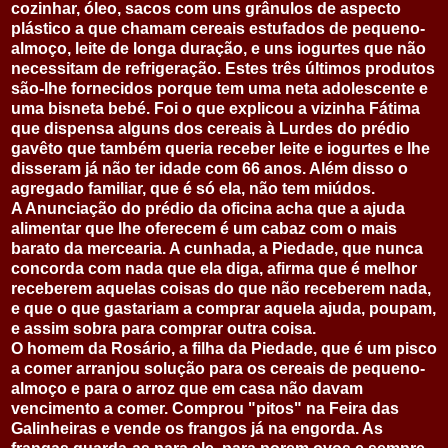
cozinhar, óleo, sacos com uns grânulos de aspecto
plástico a que chamam cereais estufados de pequeno-
almoço, leite de longa duração, e uns iogurtes que não
necessitam de refrigeração. Estes três últimos produtos
são-lhe fornecidos porque tem uma neta adolescente e
uma bisneta bebé. Foi o que explicou a vizinha Fátima
que dispensa alguns dos cereais à Lurdes do prédio
gavêto que também queria receber leite e iogurtes e lhe
disseram já não ter idade com 66 anos. Além disso o
agregado familiar, que é só ela, não tem miúdos.
A Anunciação do prédio da oficina acha que a ajuda
alimentar que lhe oferecem é um cabaz com o mais
barato da mercearia. A cunhada, a Piedade, que nunca
concorda com nada que ela diga, afirma que é melhor
receberem aquelas coisas do que não receberem nada,
e que o que gastariam a comprar aquela ajuda, poupam,
e assim sobra para comprar outra coisa.
O homem da Rosário, a filha da Piedade, que é um pisco
a comer arranjou solução para os cereais de pequeno-
almoço e para o arroz que em casa não davam
vencimento a comer. Comprou "pitos" na Feira das
Galinheiras e vende os frangos já na engorda. As