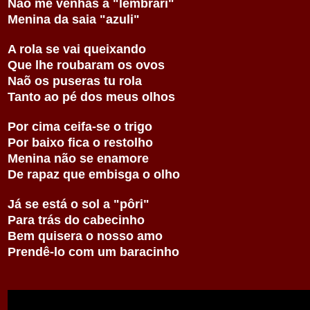
Não me venhas a "lembrari"
Menina da saia "azuli"
A rola se vai queixando
Que lhe roubaram os ovos
Naõ os puseras tu rola
Tanto ao pé dos meus olhos
Por cima ceifa-se o trigo
Por baixo fica o restolho
Menina não se enamore
De rapaz que embisga o olho
Já se está o sol a "pôri"
Para trás do cabecinho
Bem quisera o nosso amo
Prendê-lo com um baracinho