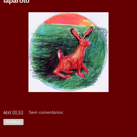
laparoto
à(s)
00:53
Sem comentários:
Partilhar