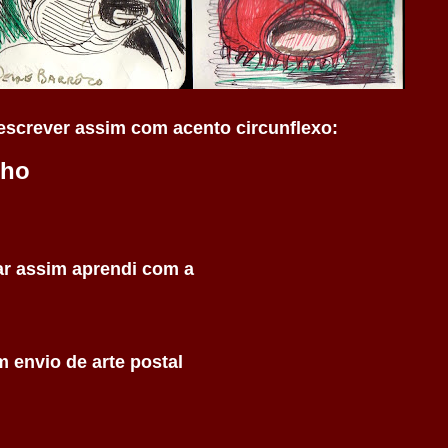
o escrever assim com
acento circunflexo:
lho
ar assim aprendi com a
 envio de arte postal