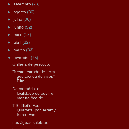
►
setembro
(23)
►
agosto
(36)
►
julho
(36)
►
junho
(52)
►
maio
(18)
►
abril
(22)
►
março
(33)
▼
fevereiro
(25)
Grilheta de pescoço.
"Nesta estrada de terra
gostava eu de viver."
Film...
Da memória: a
facilidade de ouvir o
mar no ôco de ...
T.S. Eliot's Four
Quartets, por Jeremy
Irons: Eas...
nas águas salobras