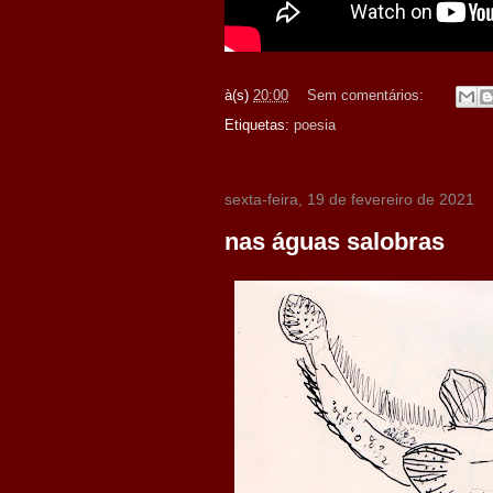
à(s)
20:00
Sem comentários:
Etiquetas:
poesia
sexta-feira, 19 de fevereiro de 2021
nas águas salobras