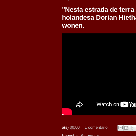
"Nesta estrada de terra 
holandesa Dorian Hieth
wonen.
à(s)
00:00
1 comentário:
Etiquetas:
As árvores