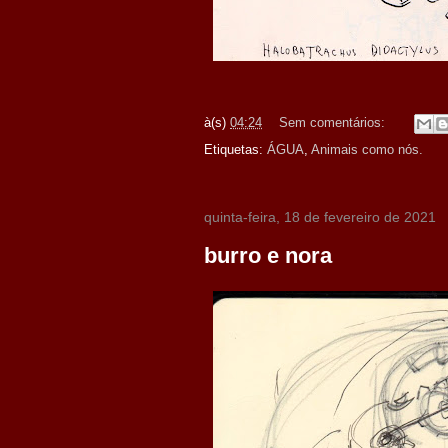
à(s)
04:24
Sem comentários:
Etiquetas:
ÁGUA
,
Animais como nós.
quinta-feira, 18 de fevereiro de 2021
burro e nora