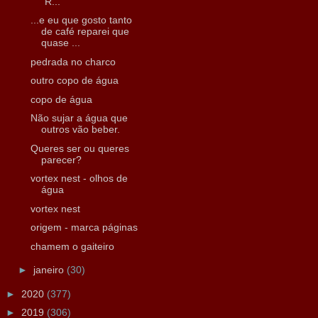
"R...
...e eu que gosto tanto
de café reparei que
quase ...
pedrada no charco
outro copo de água
copo de água
Não sujar a água que
outros vão beber.
Queres ser ou queres
parecer?
vortex nest - olhos de
água
vortex nest
origem - marca páginas
chamem o gaiteiro
►
janeiro
(30)
►
2020
(377)
►
2019
(306)