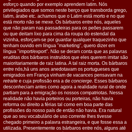
esforço quando por exemplo aprendem latim. Nós
privilegiados que somos neste berço que transborda grego,
latim, árabe etc. achamos que o Latim está morto e no que
está morto não se mexe. Os bárbaros entre nós, aqueles
que não param nas passadeiras para os peões passarem
ou que deitam lixo para cima da roupa do estendal da
vizinha, esforçam-se por guardar qualquer traquezinho que
tenham ouvido em língua "marketing", quero dizer em
língua "import/export". Não se deram conta que as palavras
eruditas dos bárbaros instruídos que eles querem imitar são
maioritariamente de raiz latina. A tal raiz morta. Os bárbaros
entre nós,há uns anos anedotavam os portugueses que
emigrados em França vinham de
vacances
pensavam na
retraite
e cuja profissão era a de
concierge
. Esses bárbaros
desconheciam antes como agora a realidade rural de onde
partiam para a emigração os nossos compatriotas. Nessa
realidade não havia porteiros ou porteiras, não havia
reforma ou direito a férias tal como em boa parte das
profissões do nosso país de então não havia. Era natural
que ao seu vocabulário de uso corrente lhes tivesse
chegado primeiro a palavra estrangeira, e que fosse essa a
utilizada. Presentemente os bárbaros entre nós, alguns até