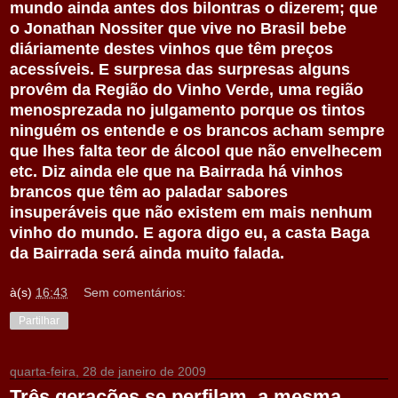
mundo ainda antes dos bilontras o dizerem; que
o Jonathan Nossiter que vive no Brasil bebe
diáriamente destes vinhos que têm preços
acessíveis. E surpresa das surpresas alguns
provêm da Região do Vinho Verde, uma região
menosprezada no julgamento porque os tintos
ninguém os entende e os brancos acham sempre
que lhes falta teor de álcool que não envelhecem
etc. Diz ainda ele que na Bairrada há vinhos
brancos que têm ao paladar sabores
insuperáveis que não existem em mais nenhum
vinho do mundo. E agora digo eu, a casta Baga
da Bairrada será ainda muito falada.
à(s)
16:43
Sem comentários:
Partilhar
quarta-feira, 28 de janeiro de 2009
Três gerações se perfilam, a mesma