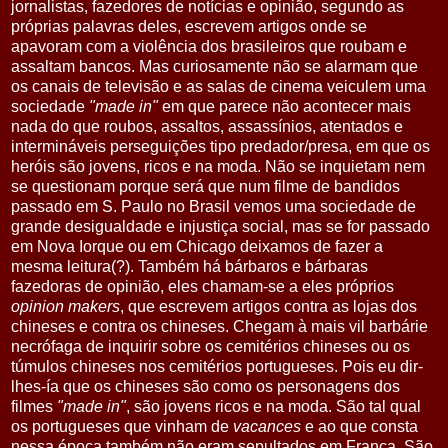
jornalistas, fazedores de notícias e opinião, segundo as
próprias palavras deles, escrevem artigos onde se
apavoram com a violência dos brasileiros que roubam e
assaltam bancos. Mas curiosamente não se alarmam que
os canais de televisão e as salas de cinema veiculem uma
sociedade
"made in"
em que parece não acontecer mais
nada do que roubos, assaltos, assassínios, atentados e
intermináveis perseguições tipo predador/presa, em que os
heróis são jovens, ricos e na moda. Não se inquietam nem
se questionam porque será que num filme de bandidos
passado em S. Paulo no Brasil vemos uma sociedade de
grande desigualdade e injustiça social, mas se for passado
em Nova Iorque ou em Chicago deixamos de fazer a
mesma leitura(?). Também há bárbaros e bárbaras
fazedoras de opinião, eles chamam-se a eles próprios
opinion makers
, que escrevem artigos contra as lojas dos
chineses e contra os chineses. Chegam à mais vil barbárie
necrófaga de inquirir sobre os cemitérios chineses ou os
túmulos chineses nos cemitérios portugueses. Pois eu dir-
lhes-ía que os chineses são como os personagens dos
filmes
"made in"
, são jovens ricos e na moda. São tal qual
os portugueses que vinham de
vacances
e ao que consta
nessa época também não eram sepultados em França. São