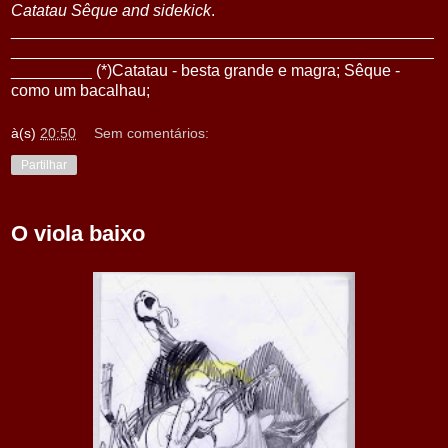
Catatau Sêque and sidekick
.
_______________________________________________
_______________________________________________
_________ (*)Catatau - besta grande e magra; Sêque -
como um bacalhau;
à(s)
20:50
Sem comentários:
Partilhar
O viola baixo