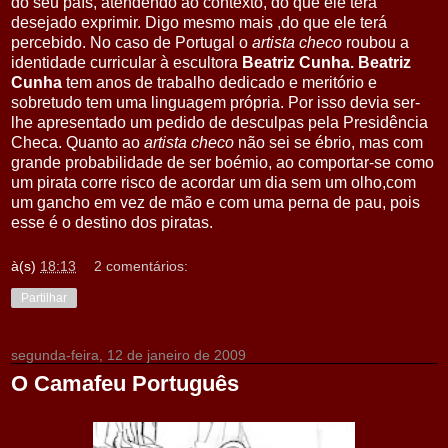
do seu país, atendendo ao contexto, do que ele terá
desejado exprimir. Digo mesmo mais ,do que ele terá
percebido. No caso de Portugal o
artista checo
roubou a
identidade curricular à escultora
Beatriz Cunha. Beatriz
Cunha
tem anos de trabalho dedicado e meritório e
sobretudo tem uma linguagem própria. Por isso devia ser-
lhe apresentado um pedido de desculpas pela Presidência
Checa. Quanto ao
artista checo
não sei se ébrio, mas com
grande probabilidade de ser boémio, ao comportar-se como
um pirata corre risco de acordar um dia sem um olho,com
um gancho em vez de mão e com uma perna de pau, pois
esse é o destino dos piratas.
à(s)
18:13
2 comentários:
Partilhar
segunda-feira, 12 de janeiro de 2009
O Camafeu Português