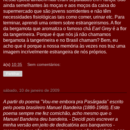
ainda semelhantes às moças e aos moços da caixa do
supermercado que são jovens sorridentes e não têm
necessidades fisiológicas tais como comer, urinar etc. Para
terminar, aprendi uma ontem sobre estrangeirismos. A flor
da bergamota que aromatiza o famoso chá
Earl Grey
é a flor
da tangerineira. Porque é que nós já não chamamos
bergamota à tangerineira e no Brasil chamam? Bem, eu
acho que é porque a nossa memória às vezes nos traz uma
imagem incrívelmente estrangeira de nós próprios.
à(s)
10:35
Sem comentários:
Partilhar
sábado, 10 de janeiro de 2009
A partir do poema "Vou-me embora pra Pasárgada" escrito
pelo poeta brasileiro Manuel Bandeira (1886-1968). Este
poema sempre me fez comichão, acho mesmo que o
Manuel Bandeira deu bandeira.
-
Decidi pois escrever a
minha versão em jeito de dedicatória aos banqueiros -