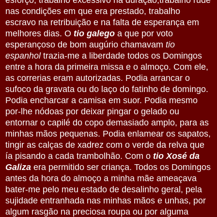
nas condições em que era prestado, trabalho
escravo na retribuição e na falta de esperança em
melhores dias. O
tio galego
a que por voto
esperançoso de bom augúrio chamavam
tio
espanhol
trazia-me a liberdade todos os Domingos
entre a hora da primeira missa e o almoço. Com ele,
as correrias eram autorizadas. Podia arrancar o
sufoco da gravata ou do laço do fatinho de domingo.
Podia encharcar a camisa em suor. Podia mesmo
por-lhe nódoas por deixar pingar o gelado ou
entornar o capilé do copo demasiado amplo, para as
minhas mãos pequenas. Podia enlamear os sapatos,
tingir as calças de xadrez com o verde da relva que
ía pisando a cada trambolhão. Com o
tio Xosé da
Galiza
era permitido ser criança. Todos os Domingos
antes da hora do almoço a minha mãe ameaçava
bater-me pelo meu estado de desalinho geral, pela
sujidade entranhada nas minhas mãos e unhas, por
algum rasgão na preciosa roupa ou por alguma