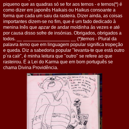
piqueno que as quadras só se for aos ternos - e ternos(*) é
como dizer em japonês Haikais ou Haikus consoante a
forma que cada um saiu da rasteira. Dizer ainda, as coisas
importantes dizem-se no fim, que é um fado dedicado à
menina Inês que
apzar
de andar moídinha ás vezes e até
por causa disso sofre de insónias. Obrigados, obrigados a
todos. __ __________________ __ (*)ternos - Plural da
palavra
terno
que em linguagem popular significa tropeção
e queda. Diz a sabedoria popular "levanta-te que está outro
p´ra caír", é minha leitura que "outro" se refere ao que
rasteirou. É a Lei do Karma que em bom português se
chama Divina Providência.