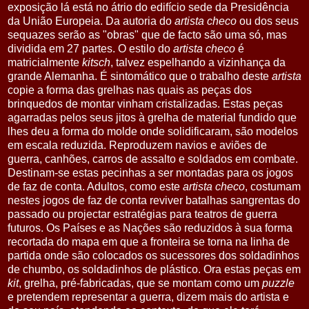
exposição lá está no átrio do edifício sede da Presidência
da União Europeia. Da autoria do
artista checo
ou dos seus
sequazes serão as "obras" que de facto são uma só, mas
dividida em 27 partes. O estilo do
artista checo
é
matricialmente
kitsch
, talvez espelhando a vizinhança da
grande Alemanha. É sintomático que o trabalho deste
artista
copie a forma das grelhas nas quais as peças dos
brinquedos de montar vinham cristalizadas. Estas peças
agarradas pelos seus jitos à grelha de material fundido que
lhes deu a forma do molde onde solidificaram, são modelos
em escala reduzida. Reproduzem navios e aviões de
guerra, canhões, carros de assalto e soldados em combate.
Destinam-se estas pecinhas a ser montadas para os jogos
de faz de conta. Adultos, como este
artista checo
, costumam
nestes jogos de faz de conta reviver batalhas sangrentas do
passado ou projectar estratégias para teatros de guerra
futuros. Os Países e as Nações são reduzidos à sua forma
recortada do mapa em que a fronteira se torna na linha de
partida onde são colocados os sucessores dos soldadinhos
de chumbo, os soldadinhos de plástico. Ora estas peças em
kit
, grelha, pré-fabricadas, que se montam como um
puzzle
e pretendem representar a guerra, dizem mais do artista e