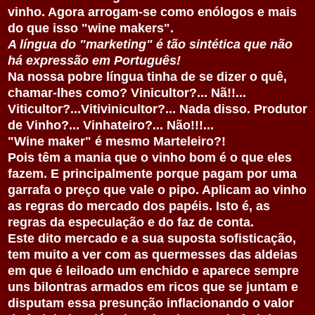
vinho. Agora arrogam-se como enólogos e mais
do que isso "wine makers".
A língua do "marketing" é tão sintética que não
há expressão em Português!
Na nossa pobre língua tinha de se dizer o quê,
chamar-lhes como? Vinicultor?... Nã!!...
Viticultor?...Vitivinicultor?... Nada disso. Produtor
de Vinho?... Vinhateiro?... Não!!!...
"Wine maker" é mesmo Marteleiro?!
Pois têm a mania que o vinho bom é o que eles
fazem. E principalmente porque pagam por uma
garrafa o preço que vale o pipo. Aplicam ao vinho
as regras do mercado dos papéis. Isto é, as
regras da especulação e do faz de conta.
Este dito mercado e a sua suposta sofisticação,
tem muito a ver com as quermesses das aldeias
em que é leiloado um enchido e aparece sempre
uns bilontras armados em ricos que se juntam e
disputam essa presunção inflacionando o valor