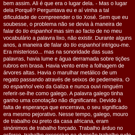
bem assim. Ali é que era o lugar dela. - Mas o lugar
dela Porquê? Perguntava eu e aí vinha a tal
dificuldade de compreender o tio Xosé. Sem que eu
soubesse, o problema não se devia à maneira de
falar do
tio espanhol
mas sim ao facto de no meu
vocabulário a palavra lixo, não existir. Durante alguns
anos, a maneira de falar do
tio espanhol
intrigou-me.
Era misterioso... mas na sonoridade das suas
palavras, havia lume e água derramada sobre tições
rubros em brasa. Havia vento entre a folhagem de
árvores altas. Havia o marulhar metálico de um
regato passando através de seixos de pederneira. O
tio espanhol
veio da Galiza e nunca ouvi ninguém
referir-se-lhe como galego. A palavra galego tinha
ganho uma conotação não dignificante. Devido á
falta de esperança que encerrava, o seu significado
era mesmo pejorativo. Nesse tempo, galego, mouro
de trabalho ou preto da casa africana, eram
sinónimos de trabalho forçado. Trabalho árduo no
esforço, trabalho excessivo na duração,trabalho rude