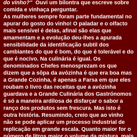
do vinho?"
Ouvi um bilontra que escreve sobre
comida e vinhaça perguntar.
As mulheres sempre foram parte fundamental no
apurar do gosto do vinho! O paladar e o olfacto
mais sensível é delas, afinal são elas que
amamentam e a evolução deu-lhes a apurada
sensibilidade da identificação subtil dos
cambiantes do que é bom, do que é tolerável e do
que é nocivo. Na culinária é igual. Os
denominados Chefes menosprezam os que
dizem que a sôpa da avózinha é que era boa mas
a Grande Cozinha, é apenas a Farsa em que eles
roubam o livro das receitas que a avózinha
guardava e a Grande Culinária dos Gastrónomos
é só a maneira ardilosa de disfarçar o sabor a
ranço dos produtos sem frescura. Mas isto é
outra história. Resumindo, creio que ao vinho
não se pode aplicar um processo industrial de
replicação em grande escala. Quanto maior for o
número de litros maior o volume da mistura, mais