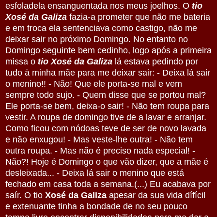
esfoladela ensanguentada nos meus joelhos. O
tio
Xosé da Galiza
fazia-a prometer que não me bateria
e em troca ela sentenciava como castigo, não me
deixar sair no próximo Domingo. No entanto no
Domingo seguinte bem cedinho, logo após a primeira
missa o
tio Xosé da Galiza
lá estava pedindo por
tudo à minha mãe para me deixar sair: - Deixa lá sair
o menino!! - Não! Que ele porta-se mal e vem
sempre todo sujo. - Quem disse que se portou mal?
Ele porta-se bem, deixa-o sair! - Não tem roupa para
vestir. A roupa de domingo tive de a lavar e arranjar.
Como ficou com nódoas teve de ser de novo lavada
e não enxugou! - Mas veste-lhe outra! - Não tem
outra roupa. - Mas não é preciso nada especial! -
Não?! Hoje é Domingo o que vão dizer, que a mãe é
desleixada... - Deixa lá sair o menino que está
fechado em casa toda a semana.(...) Eu acabava por
saír. O tio
Xosé da Galiza
apesar da sua vida dífícil
e extenuante tinha a bondade de no seu pouco