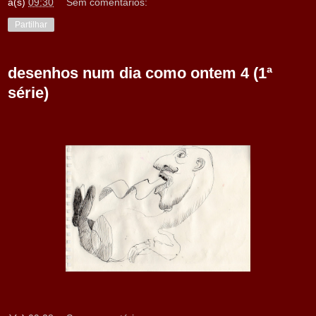
à(s)
09:30
Sem comentários:
Partilhar
desenhos num dia como ontem 4 (1ª
série)