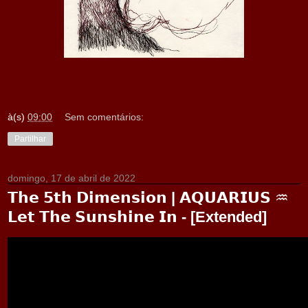
à(s)
09:00
Sem comentários:
Partilhar
domingo, 17 de abril de 2022
𝗧𝗵𝗲 𝟱𝘁𝗵 𝗗𝗶𝗺𝗲𝗻𝘀𝗶𝗼𝗻 | 𝗔𝗤𝗨𝗔𝗥𝗜𝗨𝗦 ♒︎
𝗟𝗲𝘁 𝗧𝗵𝗲 𝗦𝘂𝗻𝘀𝗵𝗶𝗻𝗲 𝗜𝗻 - [Extended]