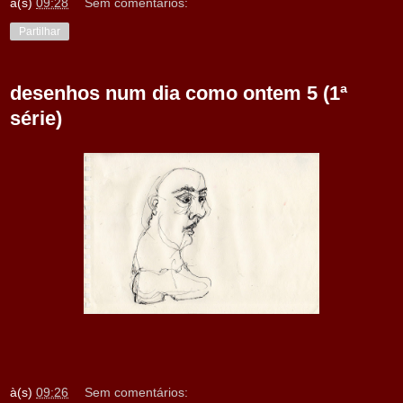
à(s)
09:28
Sem comentários:
Partilhar
desenhos num dia como ontem 5 (1ª
série)
à(s)
09:26
Sem comentários: