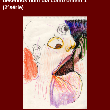
desenhos num dia como ontem 1
(2ªsérie)