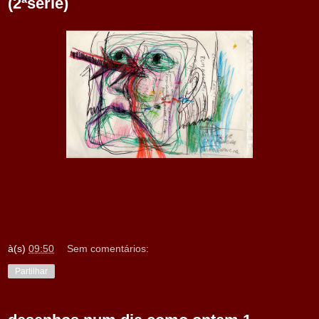
(2ªsérie)
à(s)
09:50
Sem comentários:
Partilhar