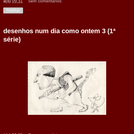
à(s)
09:31
Sem comentários:
Partilhar
desenhos num dia como ontem 3 (1ª
série)