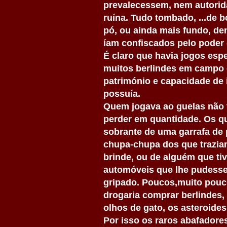
prevalecessem, nem autorid
ruína. Tudo tombado, ...de bo
pó, ou ainda mais fundo, den
íam confiscados pelo poder
É claro que havia jogos esp
muitos berlindes em campo 
património e capacidade de
possuía.
Quem jogava ao guelas não 
perder em quantidade. Os q
sobrante de uma garrafa de p
chupa-chupa dos que trazia
brinde, ou de alguém que t
automóveis que lhe pudesse
gripado. Poucos,muito pouco
drogaria comprar berlindes, 
olhos de gato, os asteroides.
Por isso os raros abafador