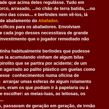
ade que acima deles regulásse. Tudo em
rco, arrasado, ...no chão de terra batida, ...no
tro das covas... e berlindes nem vê-los, lá
 de abafamento do
Abafador
.
ecíficos para os abafadores. Envolviam
e cada jogo desses necessitava de grande
 investimento que o jogador remediado não
tinha habitualmente berlindes que pudesse
ue ía acumulando vinham de algum bilas
irolito que se partira por acidente; de um
m agarrado ao palito plástico um guelas como
ivesse conhecimentos numa oficina de
 arranjar umas esferas de algum rolamento
s, eram os que podiam ir à papelaria ou à
e escolher: as meias-luas, as leitosas, os
..
es, passavam de geração em geração, de irmão