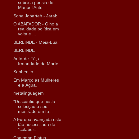
sobre a poesia de
Manuel Antó...
Sona Jobarteh - Jarabi
O ABAFADOR - Olho a
realidade política em
volta e ...
BERLINDE - Meia-Lua
BERLINDE
Auto-de-Fé, a
Irmandade da Morte.
Sanbenito.
Em Março as Mulheres
e a Água.
metalinguagem
"Desconfio que nesta
selecção o seu
mestrado em tu...
A Europa avançada está
tão necessitada de
"colabor...
Chairman Flatus