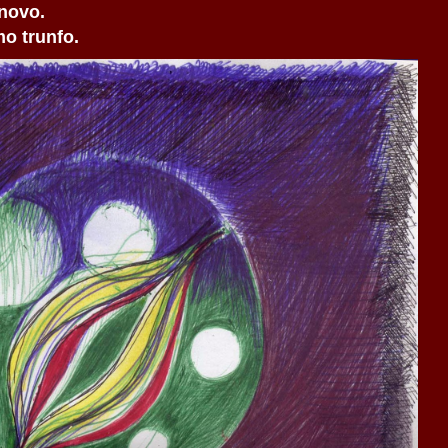
novo.
o trunfo.