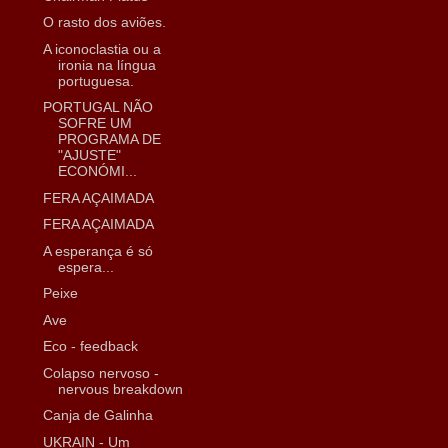
O rasto dos aviões.
A iconoclastia ou a
ironia na língua
portuguesa.
PORTUGAL NÃO
SOFRE UM
PROGRAMA DE
"AJUSTE"
ECONÓMI...
FERA AÇAIMADA
FERA AÇAIMADA
A esperança é só
espera...
Peixe
Ave
Eco - feedback
Colapso nervoso -
nervous breakdown
Canja de Galinha
UKRAIN - Um