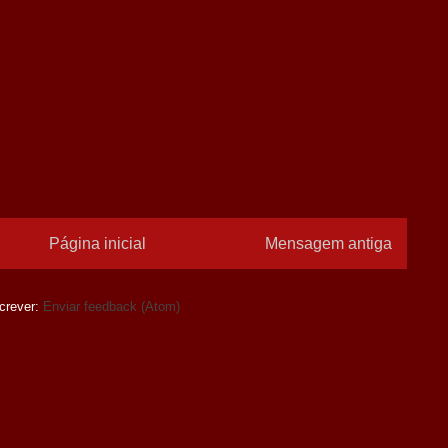
Página inicial
Mensagem antiga
crever:
Enviar feedback (Atom)