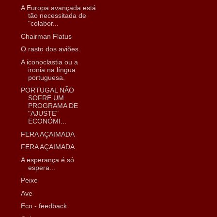
A Europa avançada está
tão necessitada de
"colabor...
Chairman Flatus
O rasto dos aviões.
A iconoclastia ou a
ironia na língua
portuguesa.
PORTUGAL NÃO
SOFRE UM
PROGRAMA DE
"AJUSTE"
ECONÓMI...
FERA AÇAIMADA
FERA AÇAIMADA
A esperança é só
espera...
Peixe
Ave
Eco - feedback