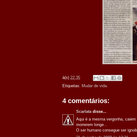
à(s)
22:35
Etiquetas:
Mudar de vida.
4 comentários:
Scarlata
disse...
Aqui è a mesma vergonha, caiem d
morrerem longe...
O ser humano consegue ser ignobi