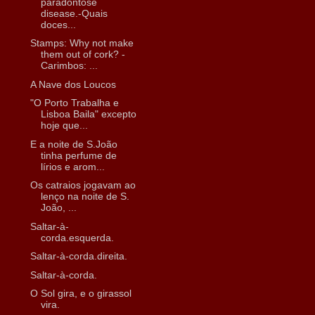
paradontose
disease.-Quais
doces...
Stamps: Why not make
them out of cork? -
Carimbos: ...
A Nave dos Loucos
"O Porto Trabalha e
Lisboa Baila" excepto
hoje que...
E a noite de S.João
tinha perfume de
lírios e arom...
Os catraios jogavam ao
lenço na noite de S.
João, ...
Saltar-à-
corda.esquerda.
Saltar-à-corda.direita.
Saltar-à-corda.
O Sol gira, e o girassol
vira.