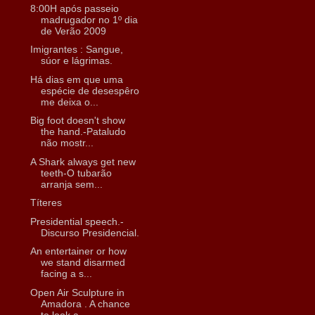
8:00H após passeio
madrugador no 1º dia
de Verão 2009
Imigrantes : Sangue,
súor e lágrimas.
Há dias em que uma
espécie de desespêro
me deixa o...
Big foot doesn't show
the hand.-Pataludo
não mostr...
A Shark always get new
teeth-O tubarão
arranja sem...
Títeres
Presidential speech.-
Discurso Presidencial.
An entertainer or how
we stand disarmed
facing a s...
Open Air Sculpture in
Amadora . A chance
to look a...