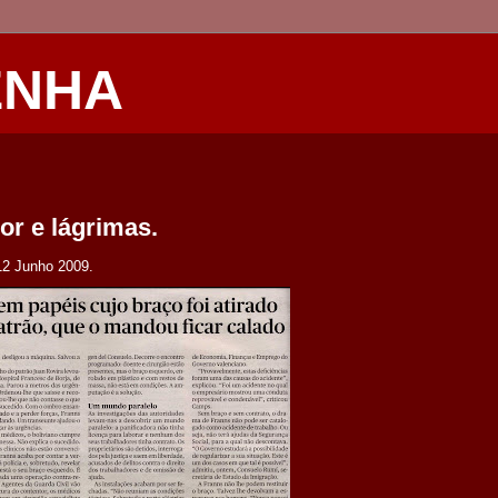
ENHA
or e lágrimas.
 12 Junho 2009.