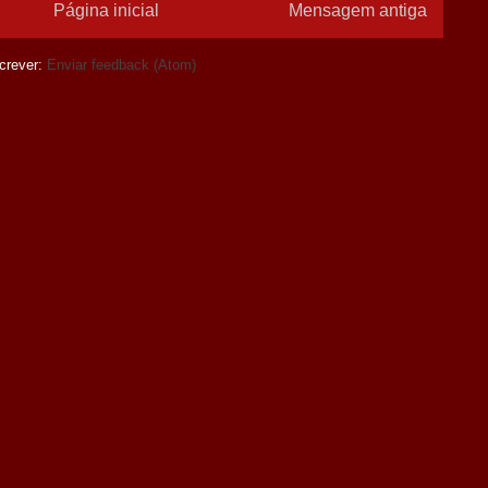
Página inicial
Mensagem antiga
crever:
Enviar feedback (Atom)