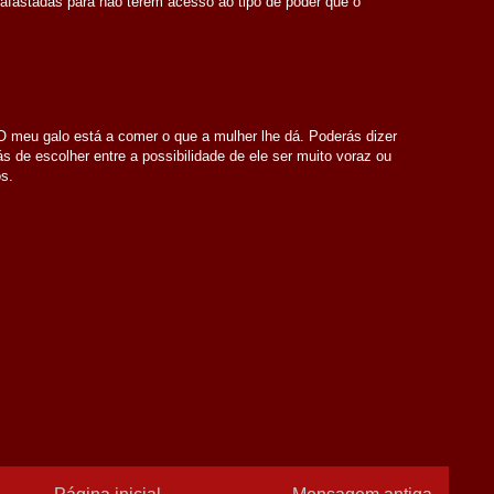
fastadas para não terem acesso ao tipo de poder que o
 meu galo está a comer o que a mulher lhe dá. Poderás dizer
s de escolher entre a possibilidade de ele ser muito voraz ou
s.