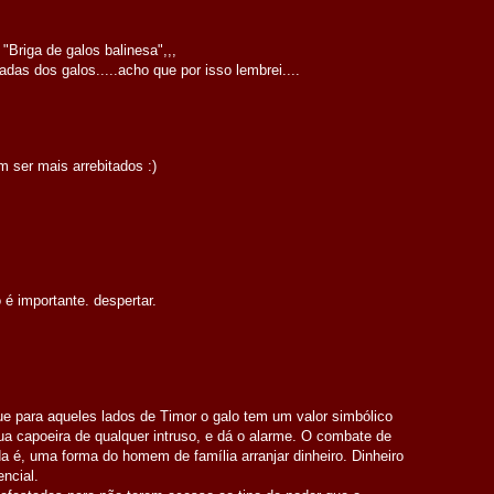
 "Briga de galos balinesa",,,
das dos galos.....acho que por isso lembrei....
 ser mais arrebitados :)
 é importante. despertar.
ue para aqueles lados de Timor o galo tem um valor simbólico
a capoeira de qualquer intruso, e dá o alarme. O combate de
da é, uma forma do homem de família arranjar dinheiro. Dinheiro
ncial.