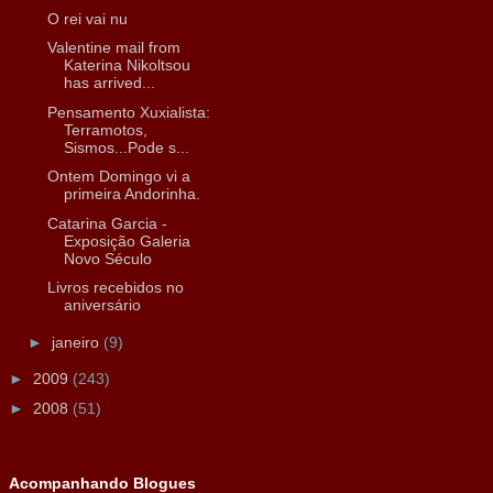
O rei vai nu
Valentine mail from
Katerina Nikoltsou
has arrived...
Pensamento Xuxialista:
Terramotos,
Sismos...Pode s...
Ontem Domingo vi a
primeira Andorinha.
Catarina Garcia -
Exposição Galeria
Novo Século
Livros recebidos no
aniversário
►
janeiro
(9)
►
2009
(243)
►
2008
(51)
Acompanhando Blogues