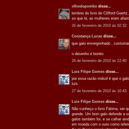
olhodopombo
disse...
lembrei do livro do Clifford Geertz,
so que lá, as mulheres eram afasta
26 de fevereiro de 2010 às 02:32
Constança Lucas
disse...
que galo envergonhado , costumam
o desenho é bonito
26 de fevereiro de 2010 às 22:40
Luis Filipe Gomes
disse...
por essa razão mdsol é que o galo
luís
27 de fevereiro de 2010 às 10:43
Luis Filipe Gomes
disse...
Não conheço o livro Fátima, sei q
grande. Um bom galo defende a su
galos também foi, e se calhar ain
em moeda com o ouro como refere