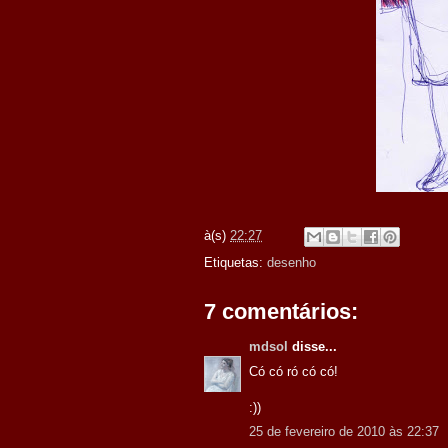
à(s)
22:27
Etiquetas:
desenho
7 comentários:
mdsol
disse...
Có có ró có có!
:))
25 de fevereiro de 2010 às 22:37