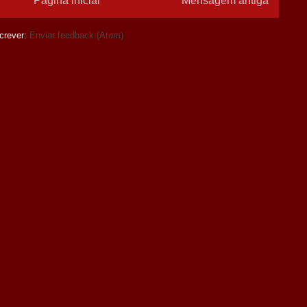
Página inicial
Mensagem antiga
crever:
Enviar feedback (Atom)