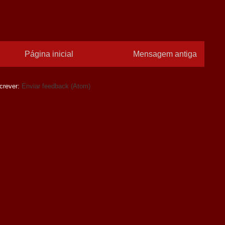
Página inicial
Mensagem antiga
crever:
Enviar feedback (Atom)