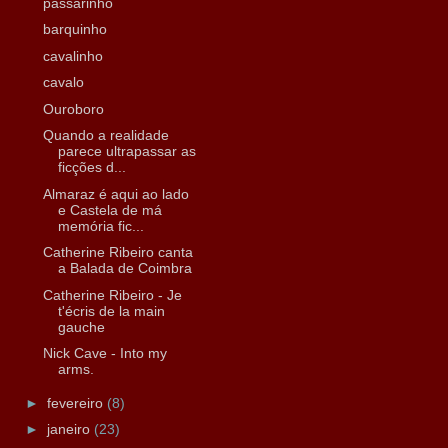
passarinho
barquinho
cavalinho
cavalo
Ouroboro
Quando a realidade
parece ultrapassar as
ficções d...
Almaraz é aqui ao lado
e Castela de má
memória fic...
Catherine Ribeiro canta
a Balada de Coimbra
Catherine Ribeiro - Je
t'écris de la main
gauche
Nick Cave - Into my
arms.
►
fevereiro
(8)
►
janeiro
(23)