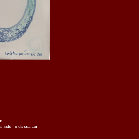
o .
lhado , e da sua côr .