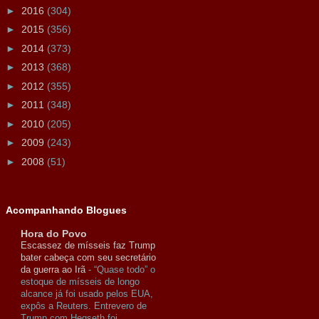
►
2016
(304)
►
2015
(356)
►
2014
(373)
►
2013
(368)
►
2012
(355)
►
2011
(348)
►
2010
(205)
►
2009
(243)
►
2008
(51)
Acompanhando Blogues
Hora do Povo
Escassez de mísseis faz Trump
bater cabeça com seu secretário
da guerra ao Irã
-
“Quase todo” o
estoque de mísseis de longo
alcance já foi usado pelos EUA,
expôs a Reuters. Entrevero de
Trump com Hegseth foi