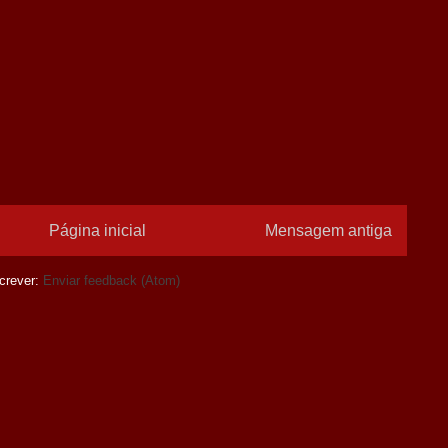
Página inicial
Mensagem antiga
crever:
Enviar feedback (Atom)