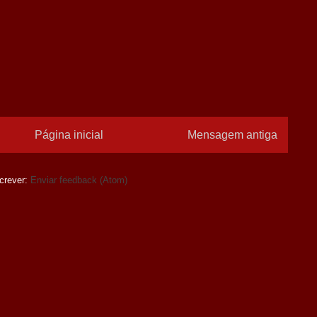
Página inicial
Mensagem antiga
crever:
Enviar feedback (Atom)