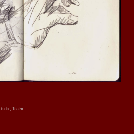
tudo.
,
Teatro