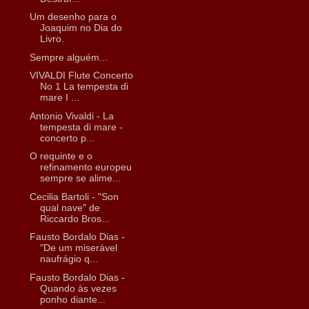
Um desenho para o
Joaquim no Dia do
Livro.
Sempre alguém...
VIVALDI Flute Concerto
No 1 La tempesta di
mare I ...
Antonio Vivaldi - La
tempesta di mare -
concerto p...
O requinte e o
refinamento europeu
sempre se alime...
Cecilia Bartoli - "Son
qual nave" de
Riccardo Bros...
Fausto Bordalo Dias -
"De um miserável
naufrágio q...
Fausto Bordalo Dias -
Quando às vezes
ponho diante...