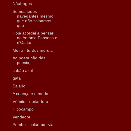
Náufragos.
Somos todos
navegantes mesmo
que não saibamos
que ...
Hoje acordei a pensar
no António Fonseca e
n'Os Lu...
Melro - turdus merula
Ao poeta não dês
poesia,
sabão azul
gata
Salário.
A criança e o medo.
Vómito - deitar fora
Hipocampo
Vendedor
Pombo - columba livia