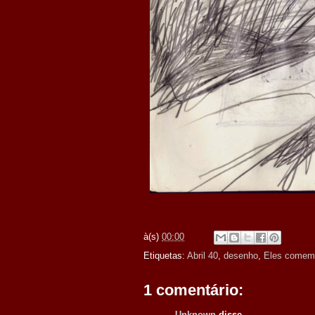
à(s)
00:00
Etiquetas:
Abril 40
,
desenho
,
Eles comem 
1 comentário:
Unknown
disse...