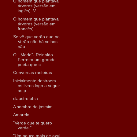
O homem que plantava
árvores (versão em
inglês). V...
O homem que plantava
árvores (versão em
francês). ...
Se vê que verão que no
Verão não há velhos
não.
O " Medo"- Reinaldo
Ferreira um grande
poeta que c...
Conversas rasteiras.
Inicialmente destroem
os livros logo a seguir
as p...
claustrofobia
A sombra do jasmim.
Amarelo.
"Verde que te quero
verde."
"Um pouco mais de azul