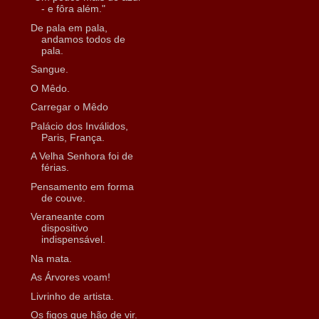
- e fôra além."
De pala em pala,
andamos todos de
pala.
Sangue.
O Mêdo.
Carregar o Mêdo
Palácio dos Inválidos,
Paris, França.
A Velha Senhora foi de
férias.
Pensamento em forma
de couve.
Veraneante com
dispositivo
indispensável.
Na mata.
As Árvores voam!
Livrinho de artista.
Os figos que hão de vir.