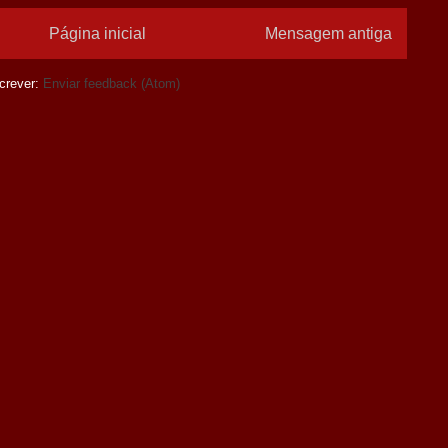
Página inicial
Mensagem antiga
crever:
Enviar feedback (Atom)