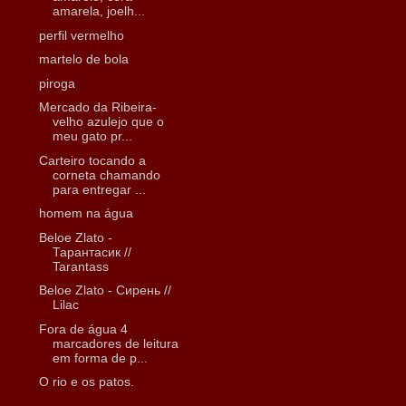
amarela, joelh...
perfil vermelho
martelo de bola
piroga
Mercado da Ribeira-
velho azulejo que o
meu gato pr...
Carteiro tocando a
corneta chamando
para entregar ...
homem na água
Beloe Zlato -
Тарантасик //
Tarantass
Beloe Zlato - Сирень //
Lilac
Fora de água 4
marcadores de leitura
em forma de p...
O rio e os patos.