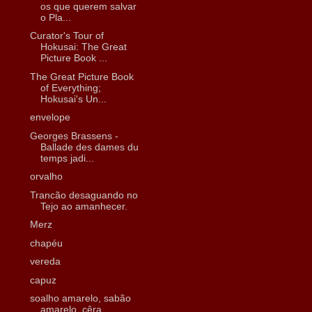
os que querem salvar
o Pla...
Curator's Tour of
Hokusai: The Great
Picture Book ...
The Great Picture Book
of Everything;
Hokusai's Un...
envelope
Georges Brassens -
Ballade des dames du
temps jadi...
orvalho
Trancão desaguando no
Tejo ao amanhecer.
Merz
chapéu
vereda
capuz
soalho amarelo, sabão
amarelo, cêra