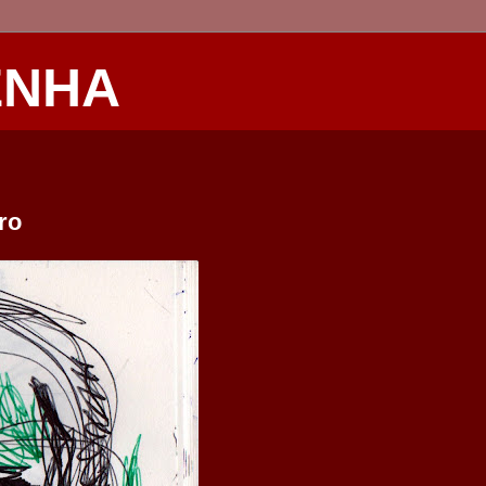
ENHA
ro