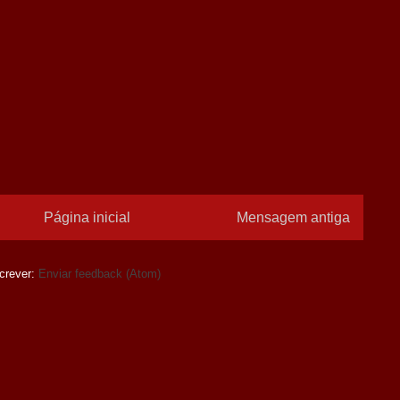
Página inicial
Mensagem antiga
crever:
Enviar feedback (Atom)