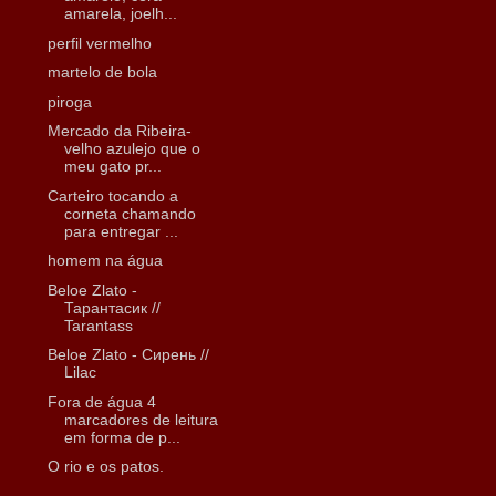
amarela, joelh...
perfil vermelho
martelo de bola
piroga
Mercado da Ribeira-
velho azulejo que o
meu gato pr...
Carteiro tocando a
corneta chamando
para entregar ...
homem na água
Beloe Zlato -
Тарантасик //
Tarantass
Beloe Zlato - Сирень //
Lilac
Fora de água 4
marcadores de leitura
em forma de p...
O rio e os patos.