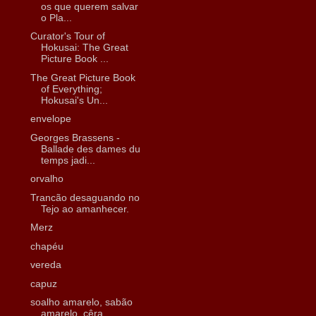
os que querem salvar
o Pla...
Curator's Tour of
Hokusai: The Great
Picture Book ...
The Great Picture Book
of Everything;
Hokusai's Un...
envelope
Georges Brassens -
Ballade des dames du
temps jadi...
orvalho
Trancão desaguando no
Tejo ao amanhecer.
Merz
chapéu
vereda
capuz
soalho amarelo, sabão
amarelo, cêra