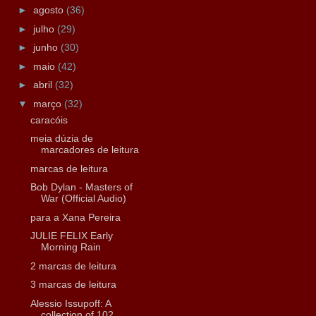
►
agosto
(36)
►
julho
(29)
►
junho
(30)
►
maio
(42)
►
abril
(32)
▼
março
(32)
caracóis
meia dúzia de
marcadores de leitura
marcas de leitura
Bob Dylan - Masters of
War (Official Audio)
para a Xana Pereira
JULIE FELIX Early
Morning Rain
2 marcas de leitura
3 marcas de leitura
Alessio Issupoff: A
collection of 102