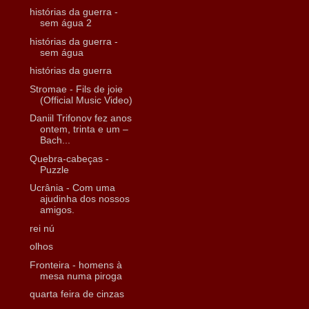
histórias da guerra -
sem água 2
histórias da guerra -
sem água
histórias da guerra
Stromae - Fils de joie
(Official Music Video)
Daniil Trifonov fez anos
ontem, trinta e um –
Bach...
Quebra-cabeças -
Puzzle
Ucrânia - Com uma
ajudinha dos nossos
amigos.
rei nú
olhos
Fronteira - homens à
mesa numa piroga
quarta feira de cinzas