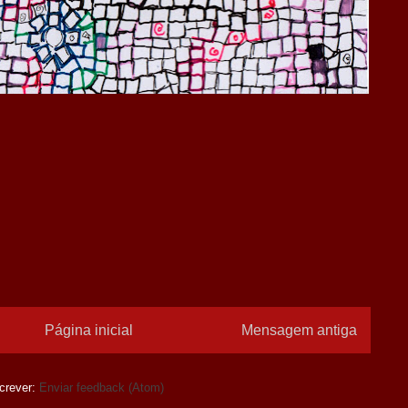
Página inicial
Mensagem antiga
crever:
Enviar feedback (Atom)