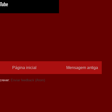
Página inicial
Mensagem antiga
crever:
Enviar feedback (Atom)