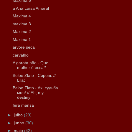
Maxima 5
a Ana Luísa Amaral
Maxima 4
maxima 3
Maxima 2
Maxima 1
árvore sêca
carvalho
A garota não - Que
mulher é essa?
Beloe Zlato - Сирень //
Lilac
Beloe Zlato - Ах, судьба
моя! // Ah, my
destiny!
fera mansa
►
julho
(29)
►
junho
(30)
►
maio
(42)