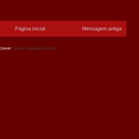
Página inicial
Mensagem antiga
crever:
Enviar feedback (Atom)