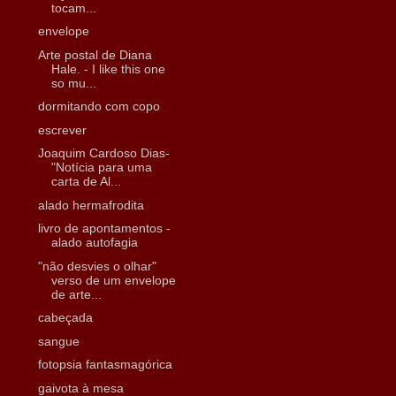
tocam...
envelope
Arte postal de Diana
Hale. - I like this one
so mu...
dormitando com copo
escrever
Joaquim Cardoso Dias-
"Notícia para uma
carta de Al...
alado hermafrodita
livro de apontamentos -
alado autofagia
"não desvies o olhar"
verso de um envelope
de arte...
cabeçada
sangue
fotopsia fantasmagórica
gaivota à mesa