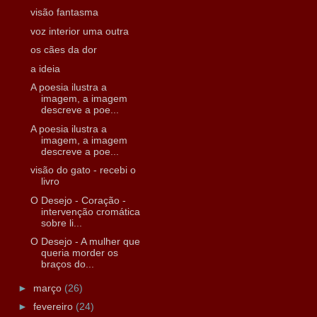
visão fantasma
voz interior uma outra
os cães da dor
a ideia
A poesia ilustra a
imagem, a imagem
descreve a poe...
A poesia ilustra a
imagem, a imagem
descreve a poe...
visão do gato - recebi o
livro
O Desejo - Coração -
intervenção cromática
sobre li...
O Desejo - A mulher que
queria morder os
braços do...
►
março
(26)
►
fevereiro
(24)