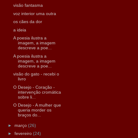
visão fantasma
voz interior uma outra
os cães da dor
a ideia
A poesia ilustra a
imagem, a imagem
descreve a poe...
A poesia ilustra a
imagem, a imagem
descreve a poe...
visão do gato - recebi o
livro
O Desejo - Coração -
intervenção cromática
sobre li...
O Desejo - A mulher que
queria morder os
braços do...
►
março
(26)
►
fevereiro
(24)