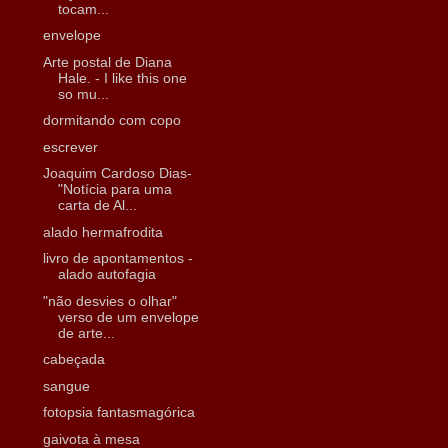
tocam...
envelope
Arte postal de Diana
Hale. - I like this one
so mu...
dormitando com copo
escrever
Joaquim Cardoso Dias-
"Notícia para uma
carta de Al...
alado hermafrodita
livro de apontamentos -
alado autofagia
"não desvies o olhar"
verso de um envelope
de arte...
cabeçada
sangue
fotopsia fantasmagórica
gaivota à mesa