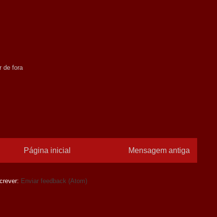
r de fora
Página inicial
Mensagem antiga
crever:
Enviar feedback (Atom)