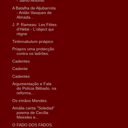
- Santo António
A Batalha de Aljubarrota
- Antão Vasques de
Almada...
J. P. Rameau: Les Fêtes
d'Hébé - L'object qui
règne
Tintinnabulum priápico
Priapos uma protecção
contra os ladrões.
Cadentes
Cadente
Cadentes
Argumentação e Fala
do Polícia Bêbado, na
reforma,...
Os irmãos Mendes.
Amália canta "Soledad"
poema de Cecília
Meireles e...
O FADO DOS FADOS.