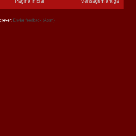
Página inicial
Mensagem antiga
crever:
Enviar feedback (Atom)