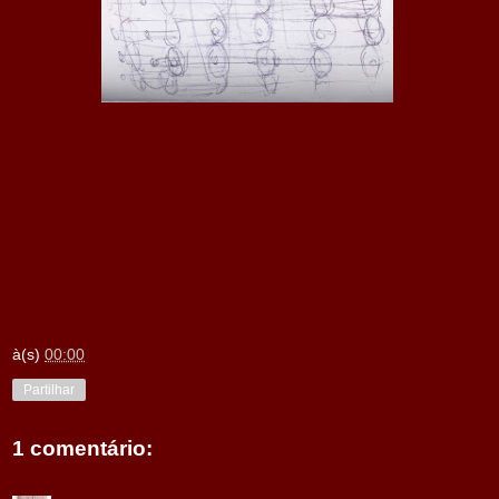
à(s)
00:00
Partilhar
1 comentário: