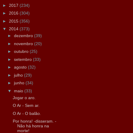
►
2017
(234)
►
2016
(304)
►
2015
(356)
▼
2014
(373)
►
dezembro
(39)
►
novembro
(20)
►
outubro
(25)
►
setembro
(33)
►
agosto
(32)
►
julho
(29)
►
junho
(34)
▼
maio
(33)
Jogar o aro.
O Ar - Sem ar.
O Ar - O balão.
Por honra! -disseram. -
Não há honra na
morte!