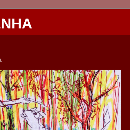
ENHA
.