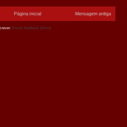
Página inicial
Mensagem antiga
crever:
Enviar feedback (Atom)