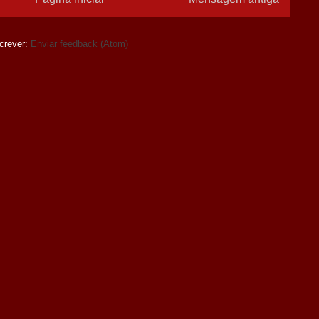
crever:
Enviar feedback (Atom)