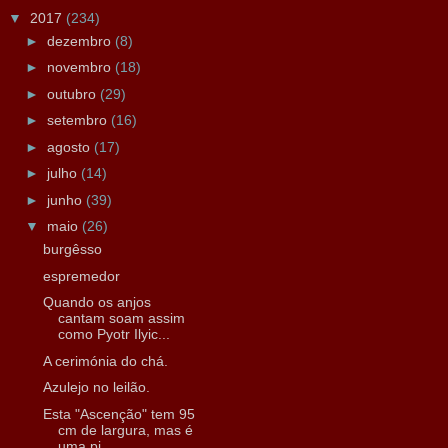
▼
2017
(234)
►
dezembro
(8)
►
novembro
(18)
►
outubro
(29)
►
setembro
(16)
►
agosto
(17)
►
julho
(14)
►
junho
(39)
▼
maio
(26)
burgêsso
espremedor
Quando os anjos
cantam soam assim
como Pyotr Ilyic...
A cerimónia do chá.
Azulejo no leilão.
Esta "Ascenção" tem 95
cm de largura, mas é
uma pi...