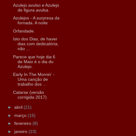
Azulejo avulso e Azulejo
de figura avulsa.
Azulejos - A surpresa da
fornada. A noite
Orfandade.
Isto dos Dias, de haver
dias com dedicatória;
não ...
Parece que hoje dia 6
de Maio é o dia do
Azulejo.
Early In The Mornin' -
Uma canção de
trabalho dos ...
Catarse (versão
corrigida 2017)
►
abril
(21)
►
março
(15)
►
fevereiro
(8)
►
janeiro
(23)