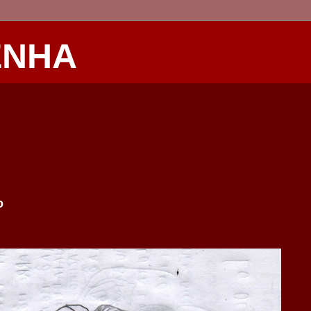
ENHA
o