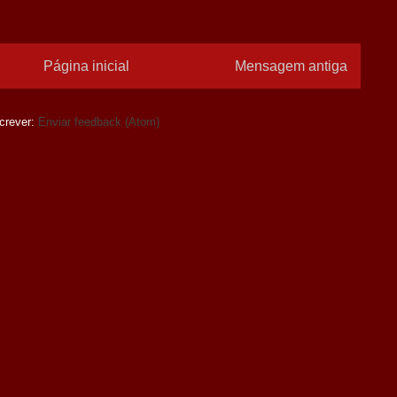
Página inicial
Mensagem antiga
crever:
Enviar feedback (Atom)