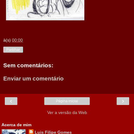
à(s)
00:00
Partilhar
Sem comentários:
Enviar um comentário
‹
›
Página inicial
Ver a versão da Web
Acerca de mim
Luis Filipe Gomes