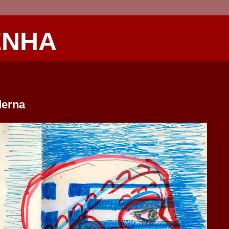
ENHA
derna