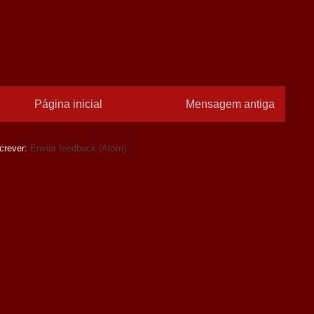
Página inicial
Mensagem antiga
crever:
Enviar feedback (Atom)