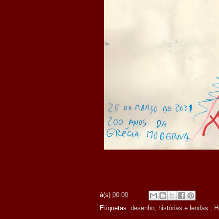
à(s)
00:00
Etiquetas:
desenho
,
histórias e lendas.
,
H