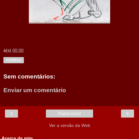
à(s)
00:00
Partilhar
Sem comentários:
Enviar um comentário
‹
›
Página inicial
Ver a versão da Web
Acerca de mim