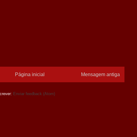
Página inicial
Mensagem antiga
crever:
Enviar feedback (Atom)