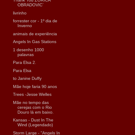
Thank You ZORICA
OBRADOVIC´
livrinho
forrester cor - 1º dia de
Inverno
animais de experiência
Angels In Gas Stations
1 desenho 1000
palavras
Para Elsa 2.
Para Elsa
to Janine Duffy
Mãe hoje faria 90 anos
Trees -Jesse Welles
Mãe no tempo das
cerejas com o Rio
Douro lá em baixo.
Kansas - Dust In The
Wind (Legendado)
Storm Large - "Angels In