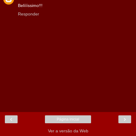
Belíííssimo!!!
Responder
‹
›
Página inicial
Ver a versão da Web