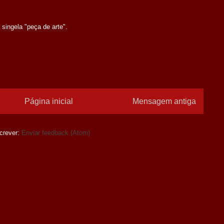
 singela "peça de arte".
Página inicial
Mensagem antiga
crever:
Enviar feedback (Atom)