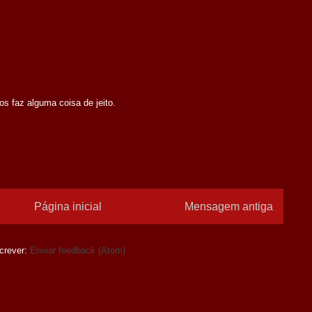
s faz alguma coisa de jeito.
Página inicial
Mensagem antiga
crever:
Enviar feedback (Atom)