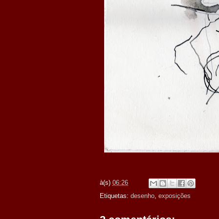
à(s)
06:26
Etiquetas:
desenho
,
exposições