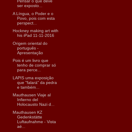
Pensar o que deve
ser exposto...
A Língua, o Poder e o
Povo, pois com esta
perspect...
Hockney making art with
his iPad 11-11-2016
Origem oriental do
português -
Apresentação
Pois é um livro que
tenho de comprar só
para perce...
LAPIS uma exposição
que "falará" da pedra
e também...
Mauthausen Viaje al
Infierno del
Holocausto Nazi d...
Mauthausen KZ
Gedenkstätte
Luftaufnahme - Vista
aé...