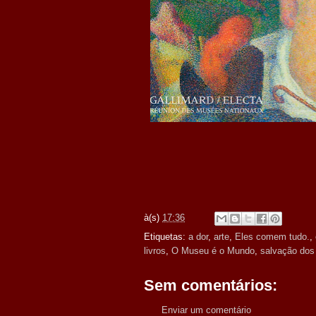
à(s)
17:36
Etiquetas:
a dor
,
arte
,
Eles comem tudo.
,
livros
,
O Museu é o Mundo
,
salvação dos 
Sem comentários:
Enviar um comentário