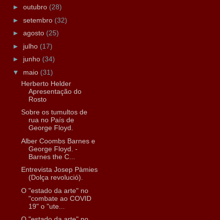
►
outubro
(28)
►
setembro
(32)
►
agosto
(25)
►
julho
(17)
►
junho
(34)
▼
maio
(31)
Herberto Helder
Apresentação do
Rosto
Sobre os tumultos de
rua no País de
George Floyd.
Alber Coombs Barnes e
George Floyd. -
Barnes the C...
Entrevista Josep Pàmies
(Dolça revolució).
O "estado da arte" no
"combate ao COVID
19" o "ute...
O "estado da arte" no