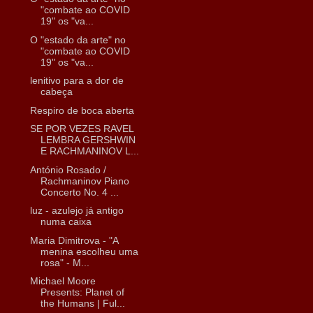
"combate ao COVID
19" os "va...
O "estado da arte" no
"combate ao COVID
19" os "va...
lenitivo para a dor de
cabeça
Respiro de boca aberta
SE POR VEZES RAVEL
LEMBRA GERSHWIN
E RACHMANINOV L...
António Rosado /
Rachmaninov Piano
Concerto No. 4 ...
luz - azulejo já antigo
numa caixa
Maria Dimitrova - "A
menina escolheu uma
rosa" - М...
Michael Moore
Presents: Planet of
the Humans | Ful...