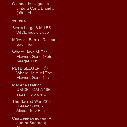
O dono do blogue, a
pintora Carla Brígida
(são del...
venena
Storm Large 8 MILES
WIDE music video
Mãos de Barro - Reinata
Sadimba
Where Have All The
Flowers Gone (Pete
Seeger Tribu...
PETE SEEGER ⑪
Where Have All The
Flowers Gone (Liv...
Marlene Dietrich
UNICEF GALA 1962 "
sag mir wo die...
The Sacred War 2016
(Greek Subs) -
Alexandrov Ense...
Священная война (A
guerra Sagrada) -