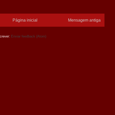
Página inicial
Mensagem antiga
crever:
Enviar feedback (Atom)