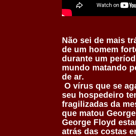
Não sei de mais tr
de um homem forte
durante um períod
mundo matando pe
de ar.
O vírus que se ag
seu hospedeiro t
fragilizadas da m
que matou George 
George Floyd est
atrás das costas 