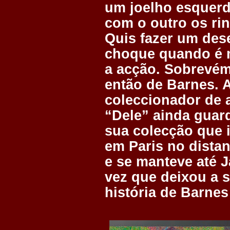
um joelho esquerd
com o outro os rin
Quis fazer um des
choque quando é m
a acção. Sobrevé
então de Barnes. A
coleccionador de a
“Dele” ainda guar
sua colecção que
em Paris no dista
e se manteve até J
vez que deixou a s
história de Barnes