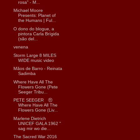
rosa" - М...
Michael Moore
Presents: Planet of
the Humans | Ful...
O dono do blogue, a
pintora Carla Brígida
(são del...
venena
Storm Large 8 MILES
WIDE music video
Mãos de Barro - Reinata
Sadimba
Where Have All The
Flowers Gone (Pete
Seeger Tribu...
PETE SEEGER ⑪
Where Have All The
Flowers Gone (Liv...
Marlene Dietrich
UNICEF GALA 1962 "
sag mir wo die...
The Sacred War 2016