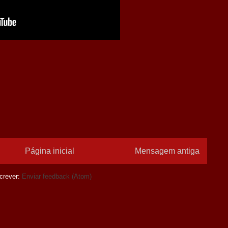
Página inicial
Mensagem antiga
crever:
Enviar feedback (Atom)