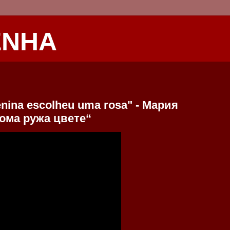
ENHA
enina escolheu uma rosa" - Мария
ома ружа цвете“