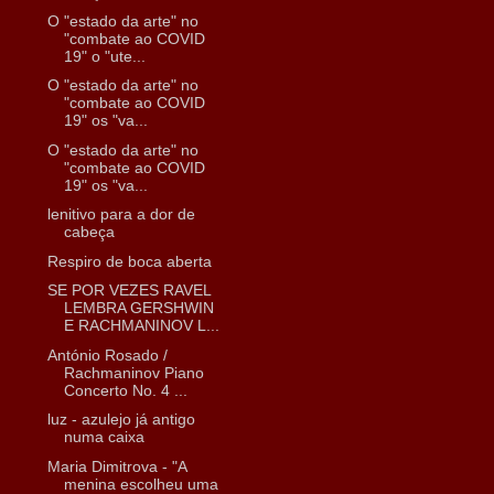
O "estado da arte" no
"combate ao COVID
19" o "ute...
O "estado da arte" no
"combate ao COVID
19" os "va...
O "estado da arte" no
"combate ao COVID
19" os "va...
lenitivo para a dor de
cabeça
Respiro de boca aberta
SE POR VEZES RAVEL
LEMBRA GERSHWIN
E RACHMANINOV L...
António Rosado /
Rachmaninov Piano
Concerto No. 4 ...
luz - azulejo já antigo
numa caixa
Maria Dimitrova - "A
menina escolheu uma