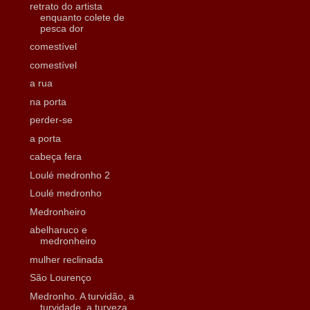
retrato do artista
enquanto colete de
pesca dor
comestível
comestível
a rua
na porta
perder-se
a porta
cabeça fera
Loulé medronho 2
Loulé medronho
Medronheiro
abelharuco e
medronheiro
mulher reclinada
São Lourenço
Medronho. A turvidão, a
turvidade, a turveza,