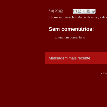
à(s)
00:00
Etiquetas:
desenho
,
Mudar de vida.
,
salva
Sem comentários:
Enviar um comentário
Mensagem mais recente
Subs