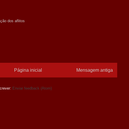
ção dos aflitos
Página inicial
Mensagem antiga
crever:
Enviar feedback (Atom)