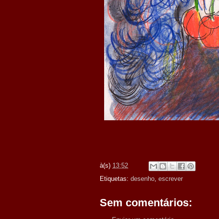
à(s)
13:52
Etiquetas:
desenho
,
escrever
Sem comentários: