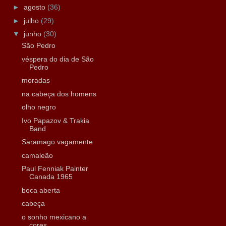
►
agosto
(36)
►
julho
(29)
▼
junho
(30)
São Pedro
véspera do dia de São
Pedro
moradas
na cabeça dos homens
olho negro
Ivo Papazov & Trakia
Band
Saramago vagamente
camaleão
Paul Fenniak Painter
Canada 1965
boca aberta
cabeça
o sonho mexicano a
cores