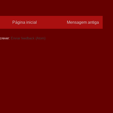
Página inicial
Mensagem antiga
crever:
Enviar feedback (Atom)