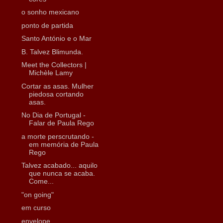
o sonho mexicano
ponto de partida
Santo António e o Mar
B. Talvez Blimunda.
Meet the Collectors |
Michèle Lamy
Cortar as asas. Mulher
piedosa cortando
asas.
No Dia de Portugal -
Falar de Paula Rego
a morte perscrutando -
em memória de Paula
Rego
Talvez acabado... aquilo
que nunca se acaba.
Come...
"on going"
em curso
envelope