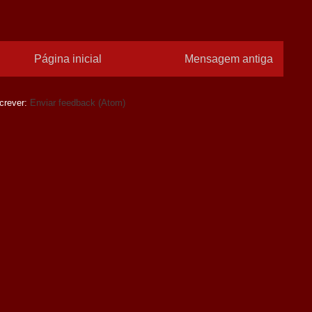
Página inicial
Mensagem antiga
crever:
Enviar feedback (Atom)