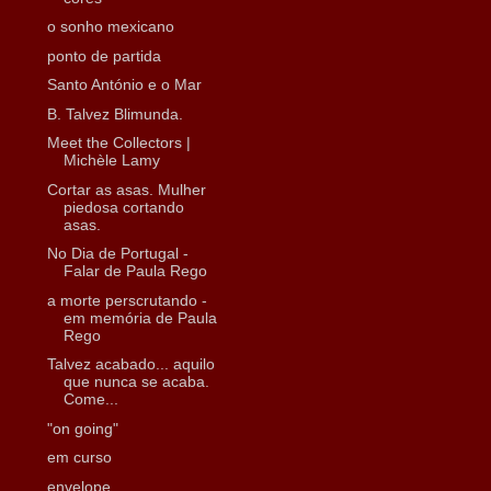
o sonho mexicano
ponto de partida
Santo António e o Mar
B. Talvez Blimunda.
Meet the Collectors |
Michèle Lamy
Cortar as asas. Mulher
piedosa cortando
asas.
No Dia de Portugal -
Falar de Paula Rego
a morte perscrutando -
em memória de Paula
Rego
Talvez acabado... aquilo
que nunca se acaba.
Come...
"on going"
em curso
envelope