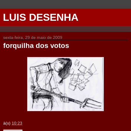
LUIS DESENHA
sexta-feira, 29 de maio de 2009
forquilha dos votos
à(s)
10:23