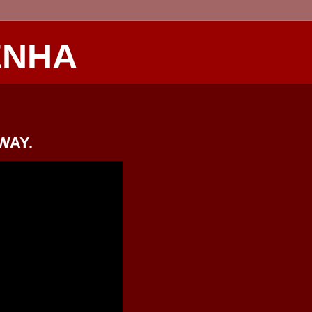
ENHA
WAY.