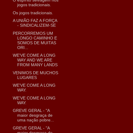
O espírito selvagem nos
jogos tradicionais.
Os jogos tradicionais.
A UNIÃO FAZ A FORÇA
- SINDICALIZEM-SE
PERCORREMOS UM
LONGO CAMINHO E
SOMOS DE MUITAS
ORI...
WE'VE COME A LONG
WAY AND WE ARE
FROM MANY LANDS
VENIMOS DE MUCHOS
LUGARES
WE'VE COME A LONG
WAY.
WE'VE COME A LONG
WAY.
GREVE GERAL - "A
maior desgraça de
uma nação pobre...
GREVE GERAL - "A
maior desgraça de