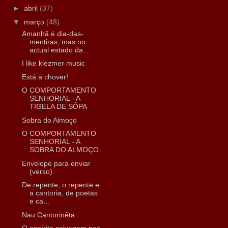
►
abril
(37)
▼
março
(48)
Amanhã é dia-das-
mentiras, mas no
actual estado da...
I like klezmer music
Está a chover!
O COMPORTAMENTO
SENHORIAL - A
TIGELA DE SÔPA
Sobra do Almoço
O COMPORTAMENTO
SENHORIAL - A
SOBRA DO ALMOÇO.
Envelope para enviar
(verso)
De repente, o repente e
a cantoria, de poetas
e ca...
Nau Cantorinêta