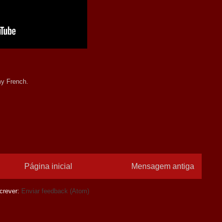
y French.
Página inicial
Mensagem antiga
crever:
Enviar feedback (Atom)