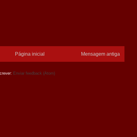
Página inicial
Mensagem antiga
crever:
Enviar feedback (Atom)