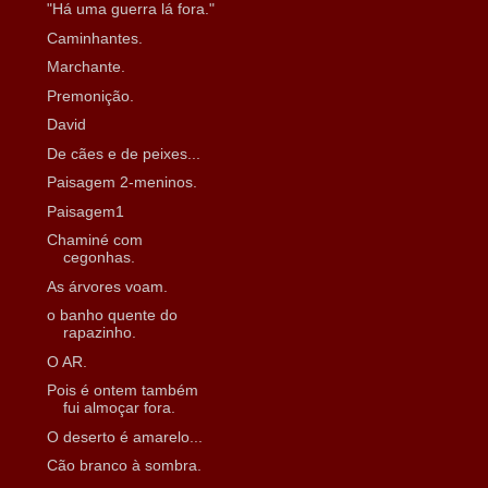
"Há uma guerra lá fora."
Caminhantes.
Marchante.
Premonição.
David
De cães e de peixes...
Paisagem 2-meninos.
Paisagem1
Chaminé com
cegonhas.
As árvores voam.
o banho quente do
rapazinho.
O AR.
Pois é ontem também
fui almoçar fora.
O deserto é amarelo...
Cão branco à sombra.