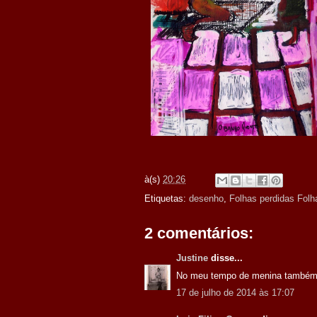
à(s)
20:26
Etiquetas:
desenho
,
Folhas perdidas Folh
2 comentários:
Justine
disse...
No meu tempo de menina também 
17 de julho de 2014 às 17:07