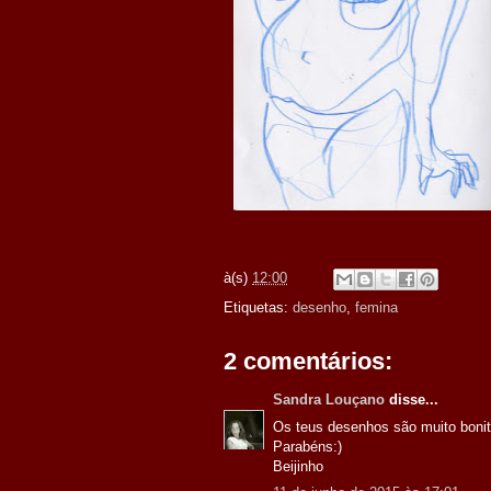
à(s)
12:00
Etiquetas:
desenho
,
femina
2 comentários:
Sandra Louçano
disse...
Os teus desenhos são muito bonit
Parabéns:)
Beijinho