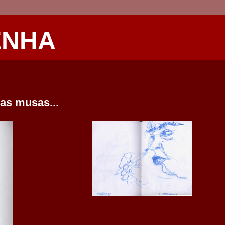
ENHA
as musas...