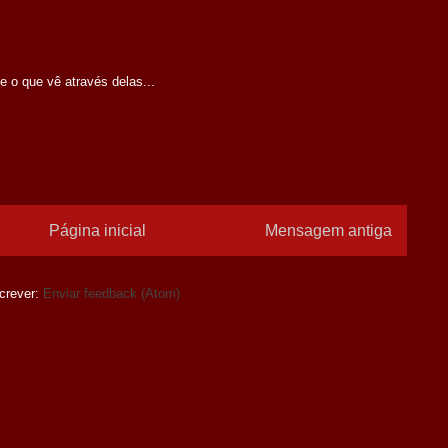
o que vê através delas...
Página inicial
Mensagem antiga
crever:
Enviar feedback (Atom)