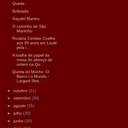
Queda
Bofetada
Gayatri Mantra
O caminho de São
Martinho
Rosária Centeio Coelho
aos 99 anos em Loulé
pela i...
A toalha de papel da
mesa do almoço de
ontem na Qu...
Quinta do Mocho -O
Bairro i o Mundo -
Largest Stre...
►
outubro
(21)
►
setembro
(30)
►
agosto
(35)
►
julho
(30)
►
junho
(20)