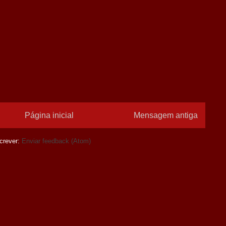
Página inicial
Mensagem antiga
crever:
Enviar feedback (Atom)