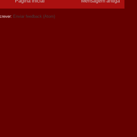
Página inicial
Mensagem antiga
crever:
Enviar feedback (Atom)