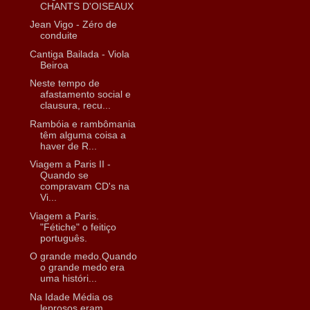
CHANTS D'OISEAUX
Jean Vigo - Zéro de
conduite
Cantiga Bailada - Viola
Beiroa
Neste tempo de
afastamento social e
clausura, recu...
Rambóia e rambômania
têm alguma coisa a
haver de R...
Viagem a Paris II -
Quando se
compravam CD's na
Vi...
Viagem a Paris.
"Fétiche" o feitiço
português.
O grande medo.Quando
o grande medo era
uma históri...
Na Idade Média os
leprosos eram