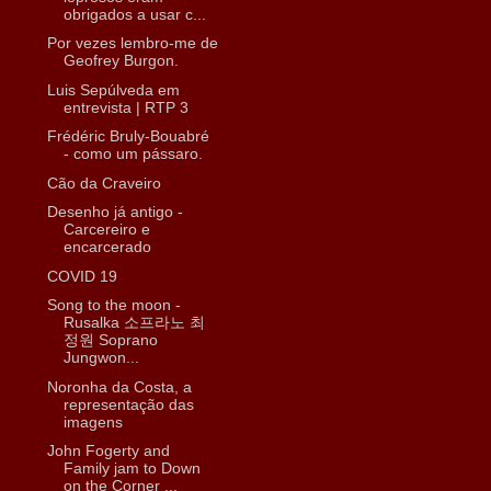
obrigados a usar c...
Por vezes lembro-me de
Geofrey Burgon.
Luis Sepúlveda em
entrevista | RTP 3
Frédéric Bruly-Bouabré
- como um pássaro.
Cão da Craveiro
Desenho já antigo -
Carcereiro e
encarcerado
COVID 19
Song to the moon -
Rusalka 소프라노 최
정원 Soprano
Jungwon...
Noronha da Costa, a
representação das
imagens
John Fogerty and
Family jam to Down
on the Corner ...