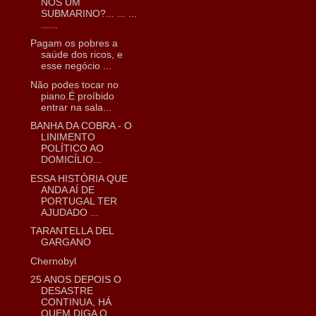
NÓS UM
SUBMARINO?... ... ...
......
Pagam os pobres a
saúde dos ricos, e
esse negócio ...
Não podes tocar no
piano.É proíbido
entrar na sala...
BANHA DA COBRA - O
LINIMENTO
POLÍTICO AO
DOMICÍLIO...
ESSA HISTÓRIA QUE
ANDA AÍ DE
PORTUGAL TER
AJUDADO ...
TARANTELLA DEL
GARGANO
Chernobyl
25 ANOS DEPOIS O
DESASTRE
CONTINUA, HÁ
QUEM DIGA Q...