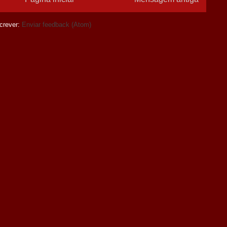
crever:
Enviar feedback (Atom)