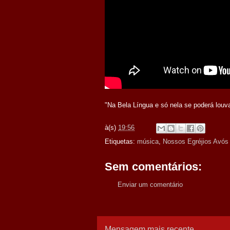
"Na Bela Língua e só nela se poderá louv
à(s)
19:56
Etiquetas:
música
,
Nossos Egréjios Avós
Sem comentários:
Enviar um comentário
Mensagem mais recente