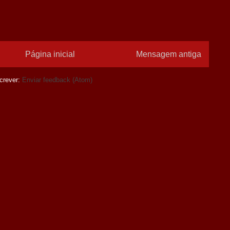
Página inicial
Mensagem antiga
crever:
Enviar feedback (Atom)