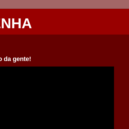
ENHA
o da gente!