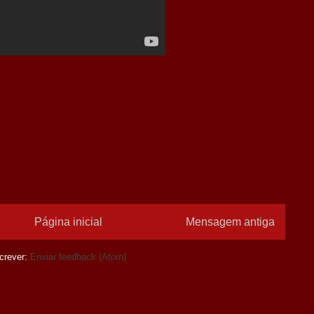
Página inicial
Mensagem antiga
crever:
Enviar feedback (Atom)