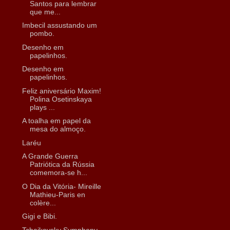
Santos para lembrar
que me...
Imbecil assustando um
pombo.
Desenho em
papelinhos.
Desenho em
papelinhos.
Feliz aniversário Maxim!
Polina Osetinskaya
plays ...
A toalha em papel da
mesa do almoço.
Laréu
A Grande Guerra
Patriótica da Rússia
comemora-se h...
O Dia da Vitória- Mireille
Mathieu-Paris en
colère...
Gigi e Bibi.
Tchaikovsky Symphony