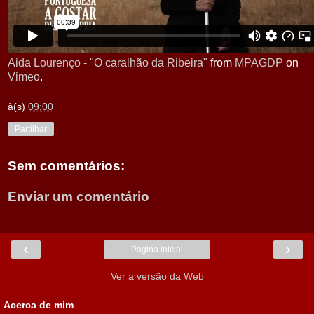
Aida Lourenço - "O caralhão da Ribeira"
from
MPAGDP
on
Vimeo
.
à(s)
09:00
Partilhar
Sem comentários:
Enviar um comentário
‹
›
Página inicial
Ver a versão da Web
Acerca de mim