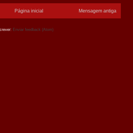
Página inicial
Mensagem antiga
crever:
Enviar feedback (Atom)