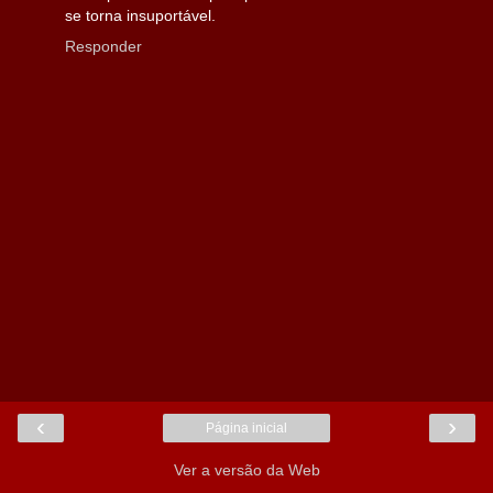
se torna insuportável.
Responder
‹
›
Página inicial
Ver a versão da Web