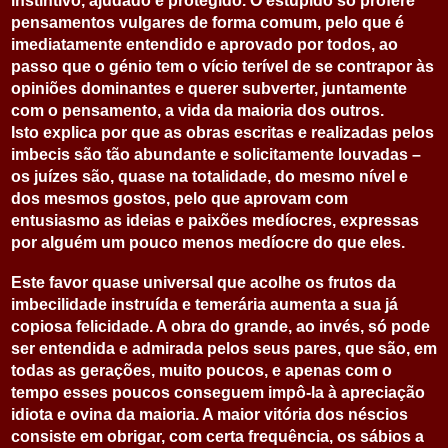
instintivo, ajudado e protegido. O estúpido só profere
pensamentos vulgares de forma comum, pelo que é
imediatamente entendido e aprovado por todos, ao
passo que o génio tem o vício terível de se contrapor às
opiniões dominantes e querer subverter, juntamente
com o pensamento, a vida da maioria dos outros.
Isto explica por que as obras escritas e realizadas pelos
imbecis são tão abundante e solicitamente louvadas –
os juízes são, quase na totalidade, do mesmo nível e
dos mesmos gostos, pelo que aprovam com
entusiasmo as ideias e paixões medíocres, expressas
por alguém um pouco menos medíocre do que eles.
Este favor quase universal que acolhe os frutos da
imbecilidade instruída e temerária aumenta a sua já
copiosa felicidade. A obra do grande, ao invés, só pode
ser entendida e admirada pelos seus pares, que são, em
todas as gerações, muito poucos, e apenas com o
tempo esses poucos conseguem impô-la à apreciação
idiota e ovina da maioria. A maior vitória dos néscios
consiste em obrigar, com certa frequência, os sábios a