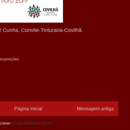
z Cunha. Convite-Tinturaria-Covilhã.
exposições
Página inicial
Mensagem antiga
crever:
Enviar feedback (Atom)