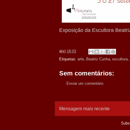
Exposição da Escultora Beatri
à(s)
18:03
Etiquetas:
arte
,
Beatriz Cunha
,
escultura
,
Sem comentários:
Enviar um comentário
Mensagem mais recente
Subs