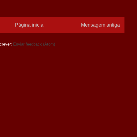
Página inicial
Mensagem antiga
crever:
Enviar feedback (Atom)