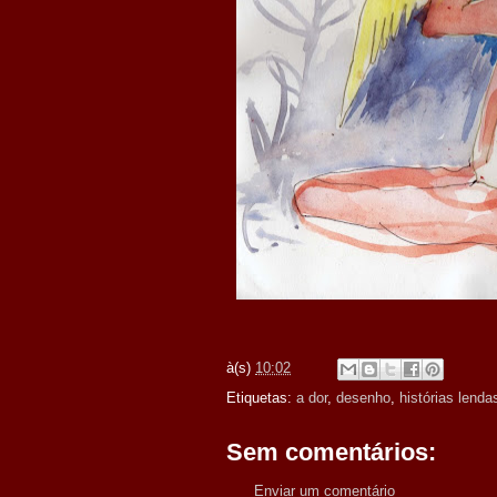
à(s)
10:02
Etiquetas:
a dor
,
desenho
,
histórias lend
Sem comentários:
Enviar um comentário