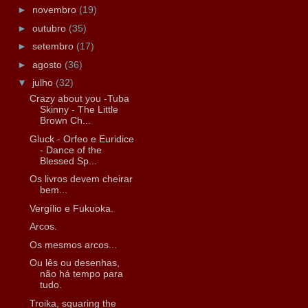
►
novembro
(19)
►
outubro
(35)
►
setembro
(17)
►
agosto
(36)
▼
julho
(32)
Crazy about you -Tuba
Skinny - The Little
Brown Ch...
Gluck - Orfeo e Euridice
- Dance of the
Blessed Sp...
Os livros devem cheirar
bem...
Vergílio e Fukuoka.
Arcos.
Os mesmos arcos...
Ou lês ou desenhas,
não há tempo para
tudo.
Troika, squaring the