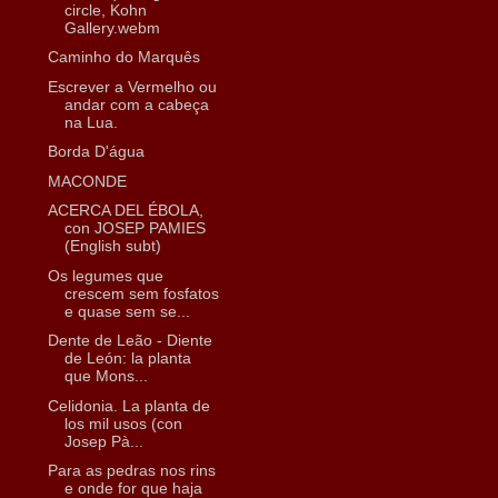
circle, Kohn
Gallery.webm
Caminho do Marquês
Escrever a Vermelho ou
andar com a cabeça
na Lua.
Borda D'água
MACONDE
ACERCA DEL ÉBOLA,
con JOSEP PAMIES
(English subt)
Os legumes que
crescem sem fosfatos
e quase sem se...
Dente de Leão - Diente
de León: la planta
que Mons...
Celidonia. La planta de
los mil usos (con
Josep Pà...
Para as pedras nos rins
e onde for que haja