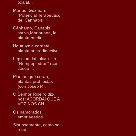
oxalat...
Manuel Guzmán:
"Potencial Terapéutico
del Cannabis"
Cânhamo, Canabis
sativa,Marihuana, la
planta medic...
Houttuynia cordata,
planta antiradioactiva
Lepidium latifolium: La
"Rompepiedras" (con
Josep ...
Plantas que curan,
plantas prohibidas
(con Josep P...
O Senhor Ribeiro diz-
nos: ACORDAI QUE A
VOZ NOS CH...
Os namorados
embriagados.
Sinuosamente, como se
a rue...